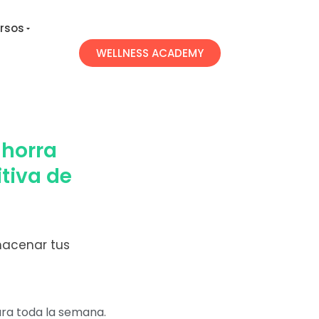
rsos
WELLNESS ACADEMY
ahorra
itiva de
macenar tus
ara toda la semana.