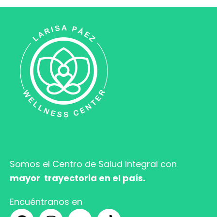
Somos el Centro de Salud
Integral con
mayor trayectoria en el país.
Encuéntranos en
F
I
Y
T