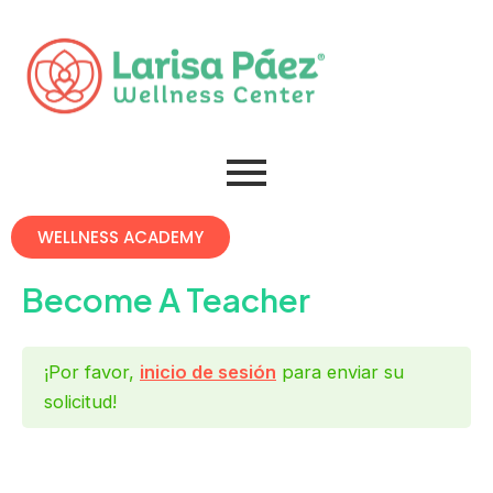
Omitir
e
ir
al
contenido
WELLNESS ACADEMY
Become A Teacher
¡Por favor,
inicio de sesión
para enviar su
solicitud!