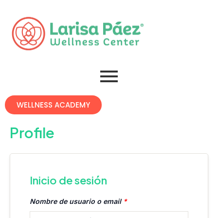
Omitir
e
ir
al
contenido
WELLNESS ACADEMY
Profile
Inicio de sesión
Nombre de usuario o email
*