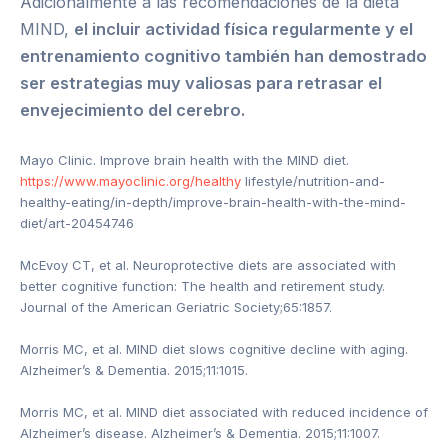
Adicionalmente a las recomendaciones de la dieta
MIND,
el incluir actividad física regularmente y el
entrenamiento cognitivo también han demostrado
ser estrategias muy valiosas para retrasar el
envejecimiento del cerebro.
Mayo Clinic. Improve brain health with the MIND diet.
https://www.mayoclinic.org/healthy
lifestyle/nutrition-and-
healthy-eating/in-depth/improve-brain-health-with-the-mind-
diet/art-20454746
McEvoy CT, et al. Neuroprotective diets are associated with
better cognitive function: The health and retirement study.
Journal of the American Geriatric Society;65:1857.
Morris MC, et al. MIND diet slows cognitive decline with aging.
Alzheimer’s & Dementia. 2015;11:1015.
Morris MC, et al. MIND diet associated with reduced incidence of
Alzheimer’s disease. Alzheimer’s & Dementia. 2015;11:1007.