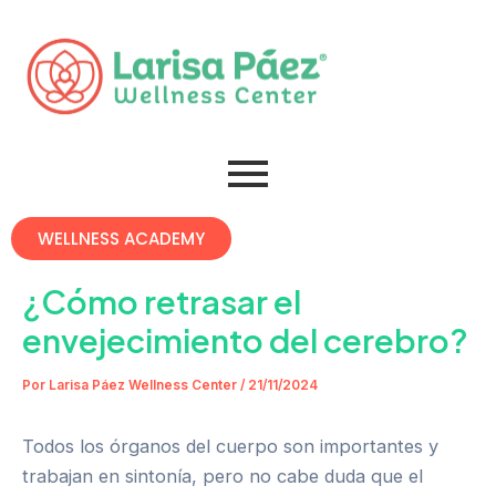
Omitir
Post
e
navigation
ir
al
contenido
WELLNESS ACADEMY
¿Cómo retrasar el
envejecimiento del cerebro?
Por
Larisa Páez Wellness Center
/
21/11/2024
Todos los órganos del cuerpo son importantes y
trabajan en sintonía, pero no cabe duda que el