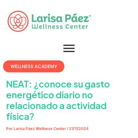
Omitir
Post
e
navigation
ir
al
contenido
WELLNESS ACADEMY
NEAT: ¿conoce su gasto
energético diario no
relacionado a actividad
física?
Por
Larisa Páez Wellness Center
/
21/11/2024