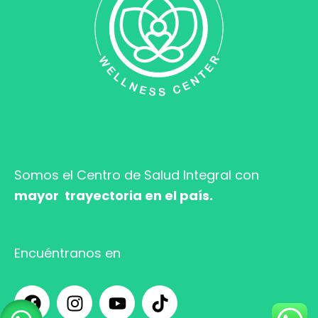
Somos el Centro de Salud
Integral con
mayor trayectoria en el país.
Encuéntranos en
F
I
Y
T
a
n
o
i